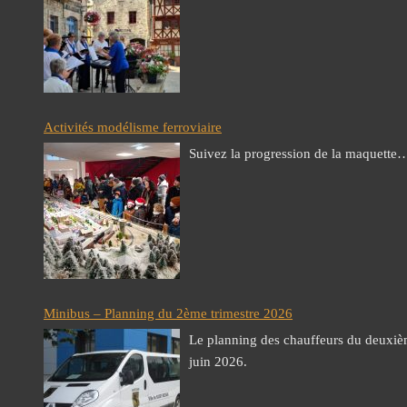
Activités modélisme ferroviaire
Suivez la progression de la maquette…
Minibus – Planning du 2ème trimestre 2026
Le planning des chauffeurs du deuxièm
juin 2026.