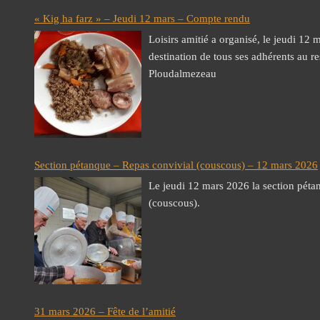
« Kig ha farz » – Jeudi 12 mars – Compte rendu
Loisirs amitié a organisé, le jeudi 12 
destination de tous ses adhérents au r
Ploudalmezeau
Section pétanque – Repas convivial (couscous) – 12 mars 2026
Le jeudi 12 mars 2026 la section péta
(couscous).
31 mars 2026 – Fête de l’amitié