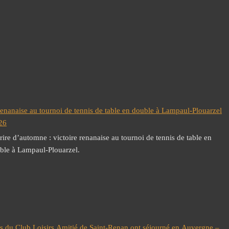
renanaise au tournoi de tennis de table en double à Lampaul-Plouarzel
26
rire d’automne : victoire renanaise au tournoi de tennis de table en
ble à Lampaul-Plouarzel.
 du Club Loisirs Amitié de Saint-Renan ont séjourné en Auvergne –