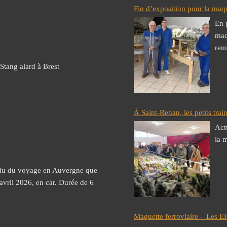
Fin d’exposition pour la maq
En 
maq
rem
Stang alard à Brest
À Saint-Renan, les petits trai
Act
la 
ndu du voyage en Auvergne que
 avril 2026, en car. Durée de 6
Maquette ferroviaire – Les E