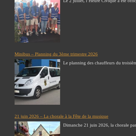
Le 2 juillet, l’Heure Civique à été off
Minibus – Planning du 3ème trimestre 2026
Le planning des chauffeurs du troisiè
21 juin 2026 – La chorale à la Fête de la musique
Dimanche 21 juin 2026, la chorale part