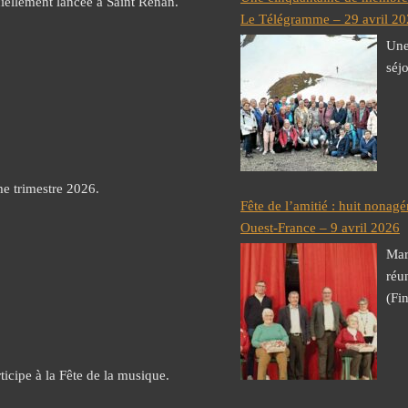
iciellement lancée à Saint Renan.
Le Télégramme – 29 avril 2
Une
séj
me trimestre 2026.
Fête de l’amitié : huit nonag
Ouest-France – 9 avril 2026
Mar
réu
(Fin
icipe à la Fête de la musique.