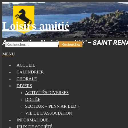
Skip
to
the
Loisirs amitié
content
Association "Loisirs amitié" – SAINT RE
RECHERCHER :
MENU
ACCUEIL
CALENDRIER
CHORALE
DIVERS
ACTIVITÉS DIVERSES
DICTÉE
SECTEUR « PENN AR BED »
VIE DE L’ASSOCIATION
INFORMATIQUE
JEUX DE SOCIÉTÉ