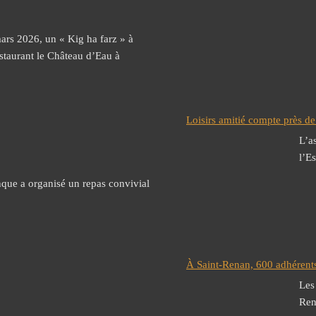
mars 2026, un « Kig ha farz » à
estaurant le Château d’Eau à
Loisirs amitié compte près 
L’a
l’Es
nque a organisé un repas convivial
À Saint-Renan, 600 adhérent
Les
Ren