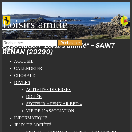
Skip
to
the
Loisirs amitié
content
RECHERCHER :
Association "Loisirs amitié" – SAINT
MENU
RENAN (29290)
ACCUEIL
CALENDRIER
CHORALE
DIVERS
ACTIVITÉS DIVERSES
DICTÉE
SECTEUR « PENN AR BED »
VIE DE L’ASSOCIATION
INFORMATIQUE
JEUX DE SOCIÉTÉ