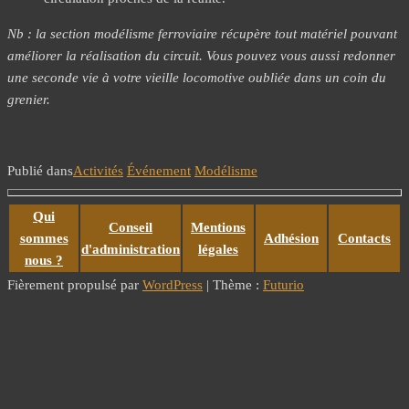
Nb : la section modélisme ferroviaire récupère tout matériel pouvant
améliorer la réalisation du circuit. Vous pouvez vous aussi redonner
une seconde vie à votre vieille locomotive oubliée dans un coin du
grenier.
Publié dans
Activités
Événement
Modélisme
Qui
Conseil
Mentions
sommes
Adhésion
Contacts
d'administration
légales
nous ?
Fièrement propulsé par
WordPress
|
Thème :
Futurio