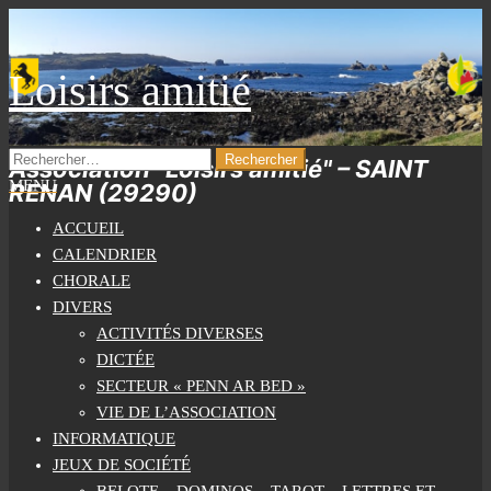
Skip
to
the
Loisirs amitié
content
RECHERCHER :
Association "Loisirs amitié" – SAINT
MENU
RENAN (29290)
ACCUEIL
CALENDRIER
CHORALE
DIVERS
ACTIVITÉS DIVERSES
DICTÉE
SECTEUR « PENN AR BED »
VIE DE L’ASSOCIATION
INFORMATIQUE
JEUX DE SOCIÉTÉ