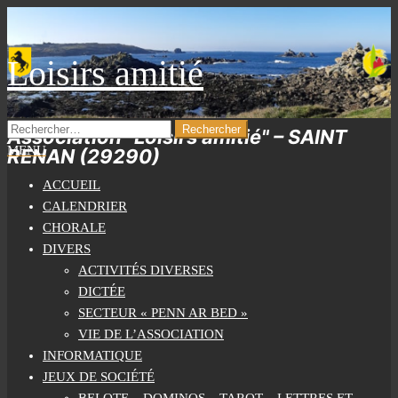
Skip
to
the
Loisirs amitié
content
RECHERCHER :
Association "Loisirs amitié" – SAINT
MENU
RENAN (29290)
ACCUEIL
CALENDRIER
CHORALE
DIVERS
ACTIVITÉS DIVERSES
DICTÉE
SECTEUR « PENN AR BED »
VIE DE L’ASSOCIATION
INFORMATIQUE
JEUX DE SOCIÉTÉ