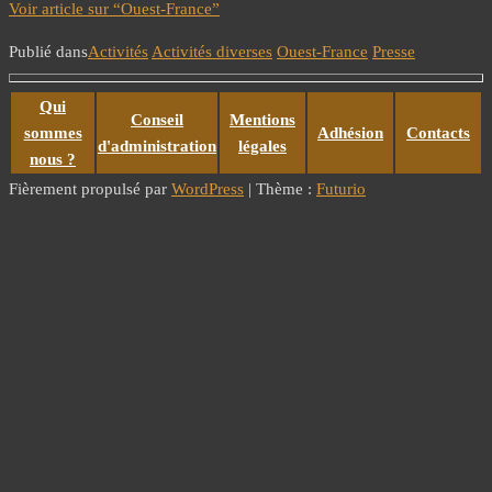
Voir article sur “Ouest-France”
Publié dans
Activités
Activités diverses
Ouest-France
Presse
Qui
Conseil
Mentions
sommes
Adhésion
Contacts
d'administration
légales
nous ?
Fièrement propulsé par
WordPress
|
Thème :
Futurio