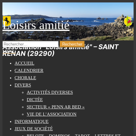
Skip
to
the
Loisirs amitié
content
RECHERCHER :
Association "Loisirs amitié" – SAINT
MENU
RENAN (29290)
ACCUEIL
CALENDRIER
CHORALE
DIVERS
ACTIVITÉS DIVERSES
DICTÉE
SECTEUR « PENN AR BED »
VIE DE L’ASSOCIATION
INFORMATIQUE
JEUX DE SOCIÉTÉ