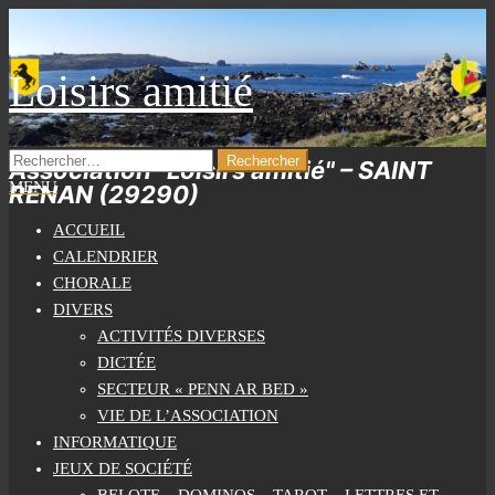
Skip
to
the
Loisirs amitié
content
RECHERCHER :
Association "Loisirs amitié" – SAINT
MENU
RENAN (29290)
ACCUEIL
CALENDRIER
CHORALE
DIVERS
ACTIVITÉS DIVERSES
DICTÉE
SECTEUR « PENN AR BED »
VIE DE L’ASSOCIATION
INFORMATIQUE
JEUX DE SOCIÉTÉ