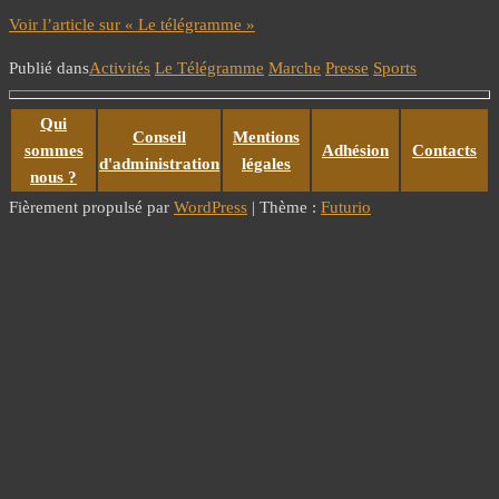
Voir l’article sur « Le télégramme »
Publié dans
Activités
Le Télégramme
Marche
Presse
Sports
Qui
Conseil
Mentions
sommes
Adhésion
Contacts
d'administration
légales
nous ?
Fièrement propulsé par
WordPress
|
Thème :
Futurio