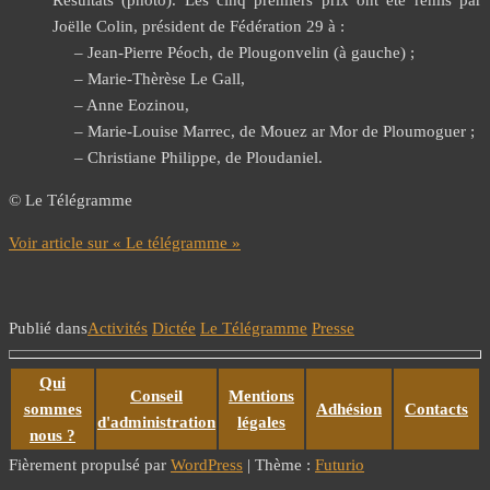
Résultats (photo). Les cinq premiers prix ont été remis par
Joëlle Colin, président de Fédération 29 à :
– Jean-Pierre Péoch, de Plougonvelin (à gauche) ;
– Marie-Thèrèse Le Gall,
– Anne Eozinou,
– Marie-Louise Marrec, de Mouez ar Mor de Ploumoguer ;
– Christiane Philippe, de Ploudaniel.
© Le Télégramme
Voir article sur « Le télégramme »
Publié dans
Activités
Dictée
Le Télégramme
Presse
Qui
Conseil
Mentions
sommes
Adhésion
Contacts
d'administration
légales
nous ?
Fièrement propulsé par
WordPress
|
Thème :
Futurio