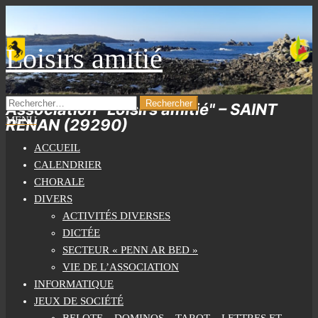
Skip
to
the
Loisirs amitié
content
RECHERCHER :
Association "Loisirs amitié" – SAINT
MENU
RENAN (29290)
ACCUEIL
CALENDRIER
CHORALE
DIVERS
ACTIVITÉS DIVERSES
DICTÉE
SECTEUR « PENN AR BED »
VIE DE L’ASSOCIATION
INFORMATIQUE
JEUX DE SOCIÉTÉ