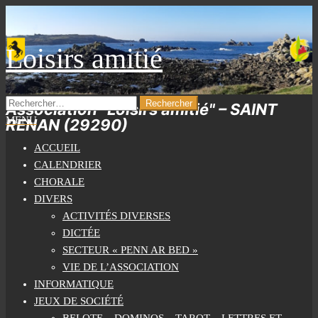
Skip
to
the
Loisirs amitié
content
RECHERCHER :
Association "Loisirs amitié" – SAINT
MENU
RENAN (29290)
ACCUEIL
CALENDRIER
CHORALE
DIVERS
ACTIVITÉS DIVERSES
DICTÉE
SECTEUR « PENN AR BED »
VIE DE L’ASSOCIATION
INFORMATIQUE
JEUX DE SOCIÉTÉ