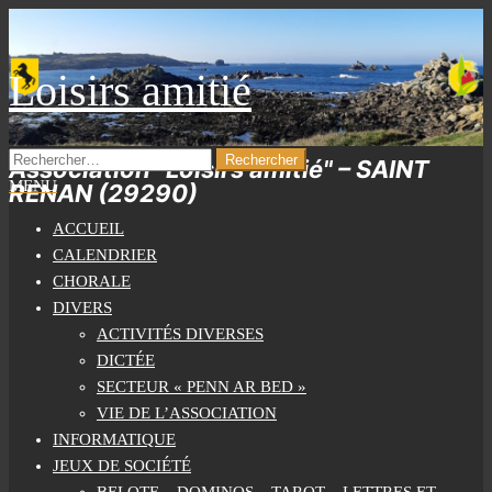
Skip
to
the
Loisirs amitié
content
RECHERCHER :
Association "Loisirs amitié" – SAINT
MENU
RENAN (29290)
ACCUEIL
CALENDRIER
CHORALE
DIVERS
ACTIVITÉS DIVERSES
DICTÉE
SECTEUR « PENN AR BED »
VIE DE L’ASSOCIATION
INFORMATIQUE
JEUX DE SOCIÉTÉ