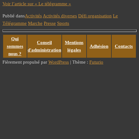
Voir l’article sur « Le télégramme »
Publié dans
Activités
Activités diverses
Défi organisation
Le
Télégramme
Marche
Presse
Sports
Qui
Conseil
Mentions
sommes
Adhésion
Contacts
d'administration
légales
nous ?
Fièrement propulsé par
WordPress
|
Thème :
Futurio