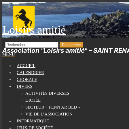
Skip
to
the
Loisirs amitié
content
RECHERCHER :
Association "Loisirs amitié" – SAINT RE
MENU
ACCUEIL
CALENDRIER
CHORALE
DIVERS
ACTIVITÉS DIVERSES
DICTÉE
SECTEUR « PENN AR BED »
VIE DE L’ASSOCIATION
INFORMATIQUE
JEUX DE SOCIÉTÉ