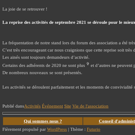
La joie de se retrouver !
La reprise des activités de septembre 2021 se déroule pour le mieux
La fréquentation de notre stand lors du forum des association a été trè
C’est très encourageant car nous craignions que cette reprise soit très di
Les ainés sont toujours demandeurs d’activité.
✞
Certains des adhérents de 2020 ne sont plus
et d’autres ne peuvent 
De nombreux nouveaux se sont présentés.
Les activités se déroulent parfaitement et les moments de convivialité 
Publié dans
Activités
Événement
Site
Vie de l'association
Qui sommes nous ?
Conseil d'administ
Fièrement propulsé par
WordPress
|
Thème :
Futurio