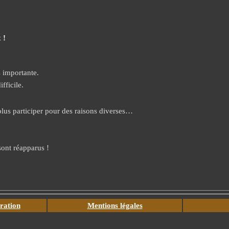
 !
s importante.
fficile.
plus participer pour des raisons diverses…
sont réapparus !
ration
Mentions légales