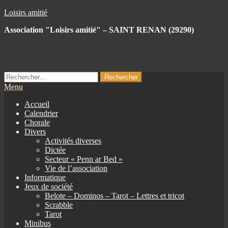
Skip
Loisirs amitié
to
Association "Loisirs amitié" – SAINT RENAN (29290)
the
content
Rechercher :
Menu
Accueil
Calendrier
Chorale
Divers
Activités diverses
Dictée
Secteur « Penn ar Bed »
Vie de l’association
Informatique
Jeux de société
Belote – Dominos – Tarot – Lettres et tricot
Scrabble
Tarot
Minibus