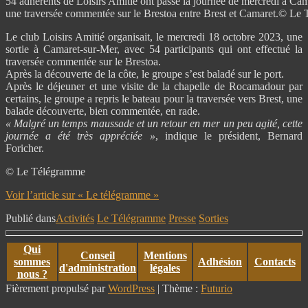
54 adhérents de Loisirs Amitié ont passé la journée de mercredi à Cam
une traversée commentée sur le Brestoa entre Brest et Camaret.© Le
Le club Loisirs Amitié organisait, le mercredi 18 octobre 2023, une
sortie à Camaret-sur-Mer, avec 54 participants qui ont effectué la
traversée commentée sur le Brestoa.
Après la découverte de la côte, le groupe s’est baladé sur le port.
Après le déjeuner et une visite de la chapelle de Rocamadour par
certains, le groupe a repris le bateau pour la traversée vers Brest, une
balade découverte, bien commentée, en rade.
« Malgré un temps maussade et un retour en mer un peu agité, cette
journée a été très appréciée »
, indique le président, Bernard
Foricher.
© Le Télégramme
Voir l’article sur « Le télégramme »
Publié dans
Activités
Le Télégramme
Presse
Sorties
Qui
Conseil
Mentions
sommes
Adhésion
Contacts
d'administration
légales
nous ?
Fièrement propulsé par
WordPress
|
Thème :
Futurio