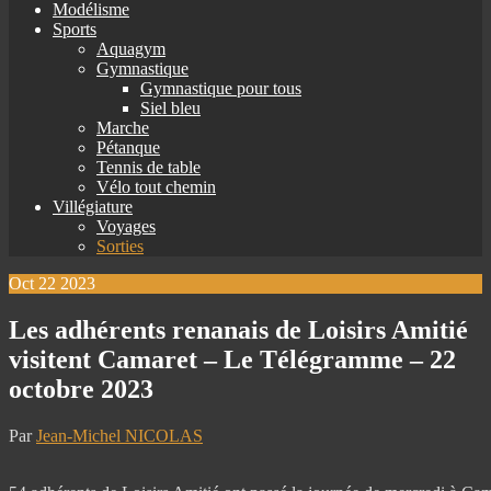
Modélisme
Sports
Aquagym
Gymnastique
Gymnastique pour tous
Siel bleu
Marche
Pétanque
Tennis de table
Vélo tout chemin
Villégiature
Voyages
Sorties
Oct
22
2023
Les adhérents renanais de Loisirs Amitié
visitent Camaret – Le Télégramme – 22
octobre 2023
Par
Jean-Michel NICOLAS