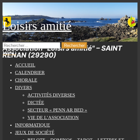
Skip
to
the
Loisirs amitié
content
RECHERCHER :
Association "Loisirs amitié" – SAINT
MENU
RENAN (29290)
ACCUEIL
CALENDRIER
CHORALE
DIVERS
ACTIVITÉS DIVERSES
DICTÉE
SECTEUR « PENN AR BED »
VIE DE L’ASSOCIATION
INFORMATIQUE
JEUX DE SOCIÉTÉ