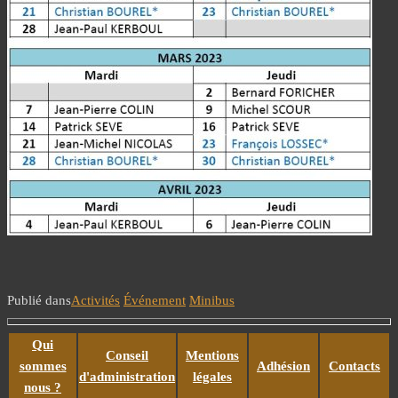
Publié dans
Activités
Événement
Minibus
Qui
Conseil
Mentions
sommes
Adhésion
Contacts
d'administration
légales
nous ?