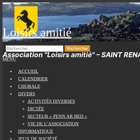
Skip
to
the
Loisirs amitié
content
RECHERCHER :
Association "Loisirs amitié" – SAINT RE
MENU
ACCUEIL
CALENDRIER
CHORALE
DIVERS
ACTIVITÉS DIVERSES
DICTÉE
SECTEUR « PENN AR BED »
VIE DE L’ASSOCIATION
INFORMATIQUE
JEUX DE SOCIÉTÉ