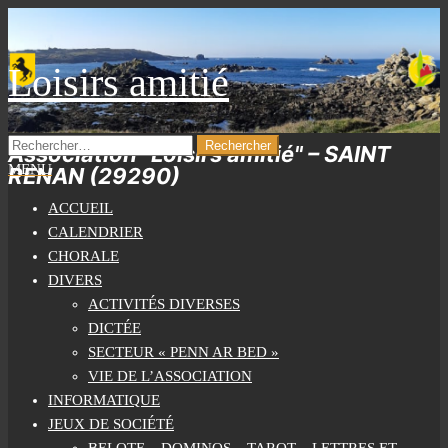
Skip
to
the
Loisirs amitié
content
RECHERCHER :
Association "Loisirs amitié" – SAINT
MENU
RENAN (29290)
ACCUEIL
CALENDRIER
CHORALE
DIVERS
ACTIVITÉS DIVERSES
DICTÉE
SECTEUR « PENN AR BED »
VIE DE L’ASSOCIATION
INFORMATIQUE
JEUX DE SOCIÉTÉ