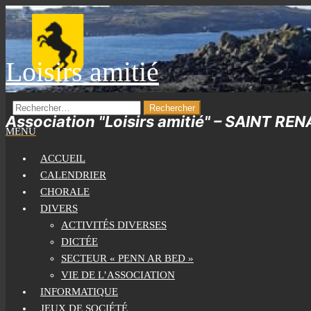
Skip
to
the
Loisirs amitié
content
RECHERCHER :
Association "Loisirs amitié" – SAINT RE
MENU
ACCUEIL
CALENDRIER
CHORALE
DIVERS
ACTIVITÉS DIVERSES
DICTÉE
SECTEUR « PENN AR BED »
VIE DE L’ASSOCIATION
INFORMATIQUE
JEUX DE SOCIÉTÉ