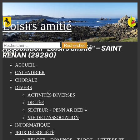
Skip
to
the
Loisirs amitié
content
RECHERCHER :
Association "Loisirs amitié" – SAINT
MENU
RENAN (29290)
ACCUEIL
CALENDRIER
CHORALE
DIVERS
ACTIVITÉS DIVERSES
DICTÉE
SECTEUR « PENN AR BED »
VIE DE L’ASSOCIATION
INFORMATIQUE
JEUX DE SOCIÉTÉ