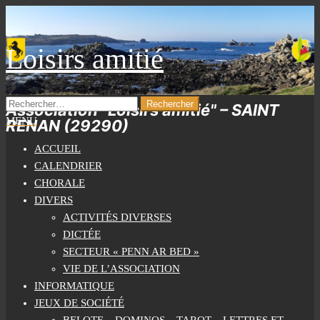
Skip
to
the
Loisirs amitié
content
RECHERCHER :
Association "Loisirs amitié" – SAINT
MENU
RENAN (29290)
ACCUEIL
CALENDRIER
CHORALE
DIVERS
ACTIVITÉS DIVERSES
DICTÉE
SECTEUR « PENN AR BED »
VIE DE L’ASSOCIATION
INFORMATIQUE
JEUX DE SOCIÉTÉ