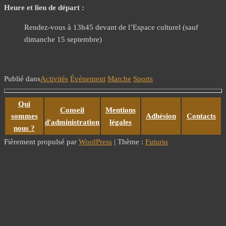
Heure et lieu de départ :
Rendez-vous à 13h45 devant de l’Espace culturel (sauf
dimanche 15 septembre)
Publié dans
Activités
Événement
Marche
Sports
Qui
Conseil
Mentions
sommes
Adhésion
Contacts
d'administration
légales
nous ?
Fièrement propulsé par
WordPress
|
Thème :
Futurio