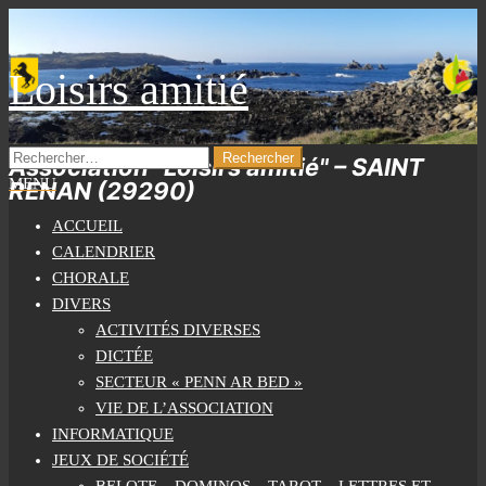
Skip
to
the
Loisirs amitié
content
RECHERCHER :
Association "Loisirs amitié" – SAINT
MENU
RENAN (29290)
ACCUEIL
CALENDRIER
CHORALE
DIVERS
ACTIVITÉS DIVERSES
DICTÉE
SECTEUR « PENN AR BED »
VIE DE L’ASSOCIATION
INFORMATIQUE
JEUX DE SOCIÉTÉ