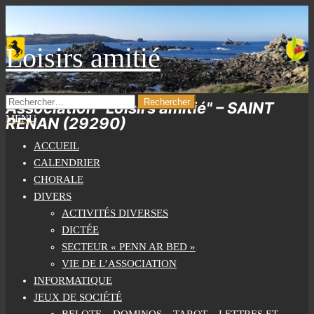
Skip
to
the
Loisirs amitié
content
RECHERCHER :
Association "Loisirs amitié" – SAINT
MENU
RENAN (29290)
ACCUEIL
CALENDRIER
CHORALE
DIVERS
ACTIVITÉS DIVERSES
DICTÉE
SECTEUR « PENN AR BED »
VIE DE L’ASSOCIATION
INFORMATIQUE
JEUX DE SOCIÉTÉ