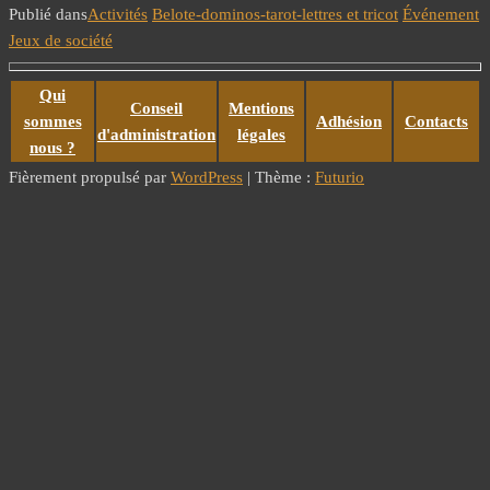
Publié dans
Activités
Belote-dominos-tarot-lettres et tricot
Événement
Jeux de société
Qui
Conseil
Mentions
sommes
Adhésion
Contacts
d'administration
légales
nous ?
Fièrement propulsé par
WordPress
|
Thème :
Futurio