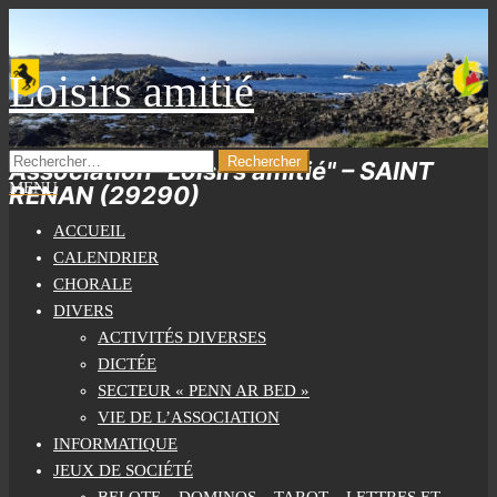
Skip
to
the
Loisirs amitié
content
RECHERCHER :
Association "Loisirs amitié" – SAINT
MENU
RENAN (29290)
ACCUEIL
CALENDRIER
CHORALE
DIVERS
ACTIVITÉS DIVERSES
DICTÉE
SECTEUR « PENN AR BED »
VIE DE L’ASSOCIATION
INFORMATIQUE
JEUX DE SOCIÉTÉ