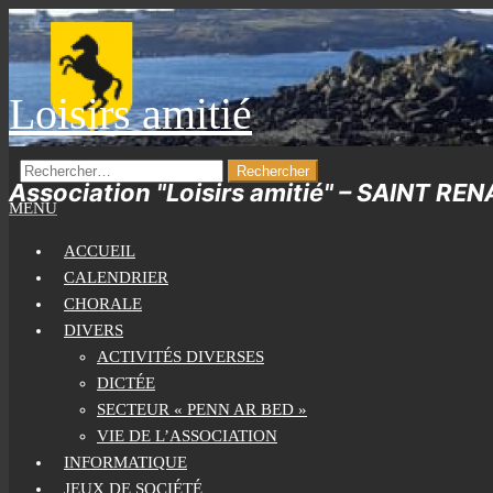
Skip
to
the
Loisirs amitié
content
RECHERCHER :
Association "Loisirs amitié" – SAINT RE
MENU
ACCUEIL
CALENDRIER
CHORALE
DIVERS
ACTIVITÉS DIVERSES
DICTÉE
SECTEUR « PENN AR BED »
VIE DE L’ASSOCIATION
INFORMATIQUE
JEUX DE SOCIÉTÉ