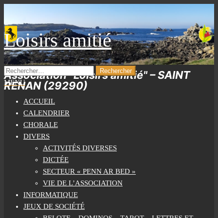
Skip
to
the
Loisirs amitié
content
RECHERCHER :
Association "Loisirs amitié" – SAINT
MENU
RENAN (29290)
ACCUEIL
CALENDRIER
CHORALE
DIVERS
ACTIVITÉS DIVERSES
DICTÉE
SECTEUR « PENN AR BED »
VIE DE L’ASSOCIATION
INFORMATIQUE
JEUX DE SOCIÉTÉ