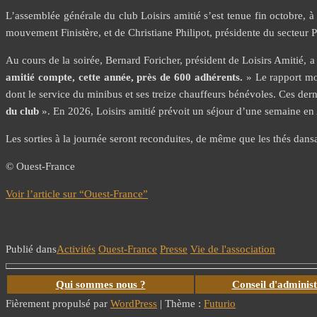
L’assemblée générale du club Loisirs amitié s’est tenue fin octobre, 
mouvement Finistère, et de Christiane Philipot, présidente du secteur 
Au cours de la soirée, Bernard Foricher, président de Loisirs Amitié, 
amitié compte, cette année, près de 600 adhérents.
» Le rapport mora
dont le service du minibus et ses treize chauffeurs bénévoles. Ces der
du club
». En 2026, Loisirs amitié prévoit un séjour d’une semaine en 
Les sorties à la journée seront reconduites, de même que les thés dansa
© Ouest-France
Voir l’article sur “Ouest-France”
Publié dans
Activités
Ouest-France
Presse
Vie de l'association
Qui sommes nous ?
Conseil d'administ
Fièrement propulsé par
WordPress
|
Thème :
Futurio