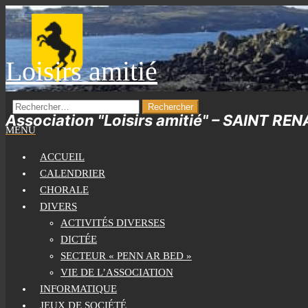
Skip
to
the
Loisirs amitié
content
RECHERCHER :
Association "Loisirs amitié" – SAINT RE
MENU
ACCUEIL
CALENDRIER
CHORALE
DIVERS
ACTIVITÉS DIVERSES
DICTÉE
SECTEUR « PENN AR BED »
VIE DE L’ASSOCIATION
INFORMATIQUE
JEUX DE SOCIÉTÉ