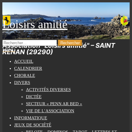
Skip
to
the
Loisirs amitié
content
RECHERCHER :
Association "Loisirs amitié" – SAINT
MENU
RENAN (29290)
ACCUEIL
CALENDRIER
CHORALE
DIVERS
ACTIVITÉS DIVERSES
DICTÉE
SECTEUR « PENN AR BED »
VIE DE L’ASSOCIATION
INFORMATIQUE
JEUX DE SOCIÉTÉ