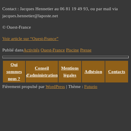
Contact : Jacques Hennetier au 06 81 19 49 93, ou par mail via
jacques.hennetier@laposte.net
© Ouest-France
Voir article sur “Ouest-France”
Publié dans
Activités
Ouest-France
Piscine
Presse
Qui
Conseil
Mentions
sommes
Adhésion
Contacts
d'administration
légales
nous ?
Fièrement propulsé par
WordPress
|
Thème :
Futurio